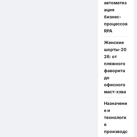
автоматиз
ация
бизнес-
процессов
RPA
Женские
шорты-20
26: от
пляжного
фаворита
до
офисного
маст-хэва
Назначени
е и
технологи
я
производс