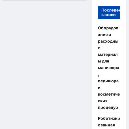
Последение
записи
Оборудов
ание и
расходны
е
материал
ы для
маникюра
,
педикюра
и
косметиче
ских
процедур
Роботизир
ованная