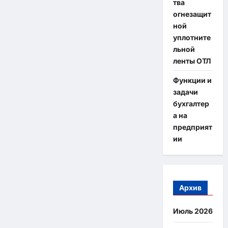
тва
огнезащит
ной
уплотните
льной
ленты ОТЛ
Функции и
задачи
бухгалтер
а на
предприят
ии
Архив
Июль 2026