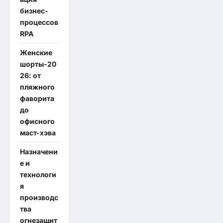
бизнес-
процессов
RPA
Женские
шорты-20
26: от
пляжного
фаворита
до
офисного
маст-хэва
Назначени
е и
технологи
я
производс
тва
огнезащит