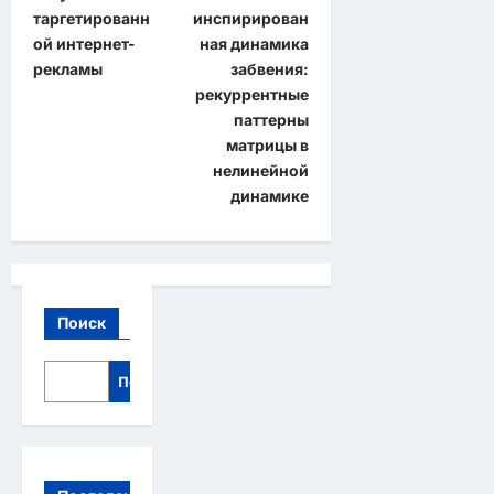
а
таргетированн
инспирирован
в
ой интернет-
ная динамика
и
рекламы
забвения:
рекуррентные
г
паттерны
а
матрицы в
нелинейной
ц
динамике
и
я
з
а
Поиск
п
и
Поиск
с
и