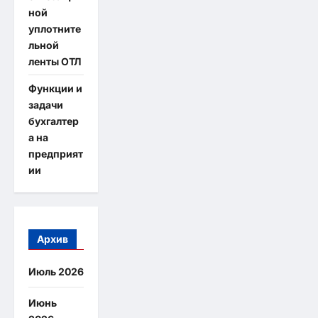
ной
уплотните
льной
ленты ОТЛ
Функции и
задачи
бухгалтер
а на
предприят
ии
Архив
Июль 2026
Июнь