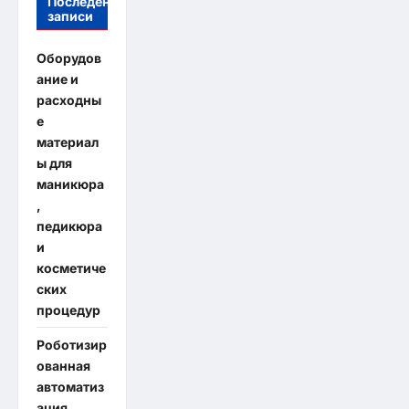
Последение
записи
Оборудов
ание и
расходны
е
материал
ы для
маникюра
,
педикюра
и
косметиче
ских
процедур
Роботизир
ованная
автоматиз
ация