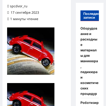
spcdvor_ru
17 сентября 2023
Последение
записи
1 минуты чтение
Оборудов
ание и
расходны
е
материал
ы для
маникюра
,
педикюра
и
косметиче
ских
процедур
Роботизир