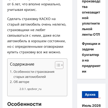
производс
от 6 лет, что вполне нормально,
тва
учитывая кризис.
огнезащит
ной
Сделать страховку КАСКО на
уплотните
старый автомобиль очень нелегко,
льной
страховщики не любят
ленты ОТЛ
связываться с ними, даже если
автомобиль в хорошем состоянии,
Функции и
но с определенными оговорками
задачи
купить страховку все же можно.
бухгалтер
а на
Содержание
предприят
ии
Особенности страхования
старых автомобилей
Об авторе
spcdvor_ru
Архив
Особенности
Июль 2026