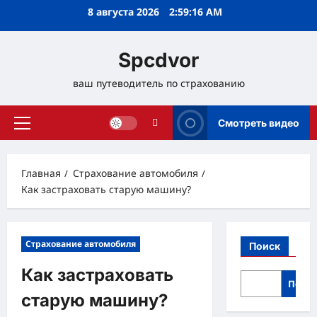
Перейти
8 августа 2026
2:59:17 AM
к
содержимому
Spcdvor
ваш путеводитель по страхованию
Смотреть видео
Основное
меню
Главная
Страхование автомобиля
Как застраховать старую машину?
Страхование автомобиля
Поиск
Как застраховать
Поис
старую машину?