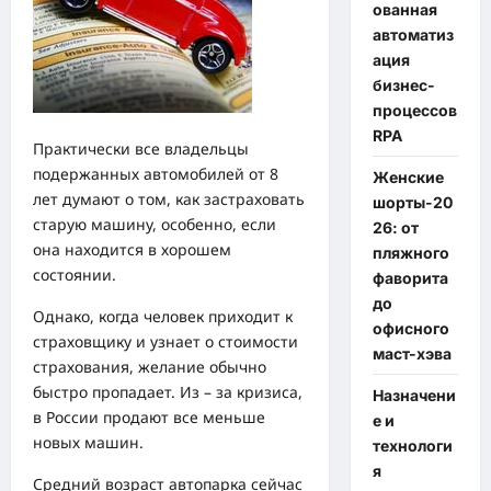
ованная
автоматиз
ация
бизнес-
процессов
RPA
Практически все владельцы
подержанных автомобилей от 8
Женские
лет думают о том, как застраховать
шорты-20
старую машину, особенно, если
26: от
она находится в хорошем
пляжного
состоянии.
фаворита
до
Однако, когда человек приходит к
офисного
страховщику и узнает о стоимости
маст-хэва
страхования, желание обычно
быстро пропадает. Из – за кризиса,
Назначени
в России продают все меньше
е и
новых машин.
технологи
я
Средний возраст автопарка сейчас