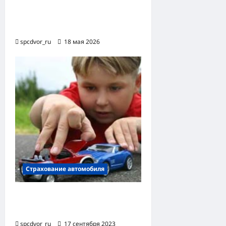
Коробка передач для ВАЗ
2114: особенности и выбор
spcdvor_ru
18 мая 2026
Страхование автомобиля
Застраховать машину от
угона
spcdvor_ru
17 сентября 2023