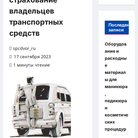
владельцев
транспортных
Последение
записи
средств
Оборудов
spcdvor_ru
ание и
17 сентября 2023
расходны
1 минуты чтение
е
материал
ы для
маникюра
,
педикюра
и
косметиче
ских
процедур