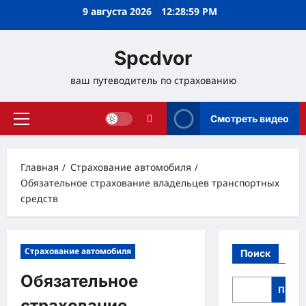
Перейти
9 августа 2026
12:29:00 PM
к
содержимому
Spcdvor
ваш путеводитель по страхованию
Смотреть видео
Основное
меню
Главная
Страхование автомобиля
Обязательное страхование владельцев транспортных
средств
Страхование автомобиля
Поиск
Обязательное
Поис
страхование