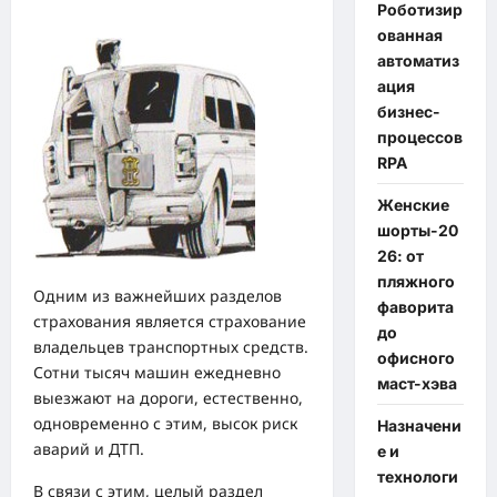
Роботизир
ованная
автоматиз
ация
бизнес-
процессов
RPA
Женские
шорты-20
26: от
пляжного
Одним из важнейших разделов
фаворита
страхования является страхование
до
владельцев транспортных средств.
офисного
Сотни тысяч машин ежедневно
маст-хэва
выезжают на дороги, естественно,
одновременно с этим, высок риск
Назначени
аварий и ДТП.
е и
технологи
В связи с этим, целый раздел