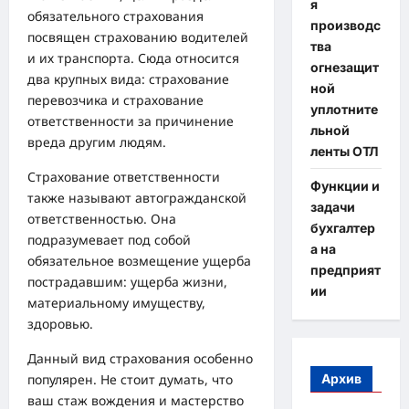
я
обязательного страхования
производс
посвящен страхованию водителей
тва
и их транспорта. Сюда относится
огнезащит
два крупных вида: страхование
ной
перевозчика и страхование
уплотните
ответственности за причинение
льной
вреда другим людям.
ленты ОТЛ
Страхование ответственности
Функции и
также называют автогражданской
задачи
ответственностью. Она
бухгалтер
подразумевает под собой
а на
обязательное возмещение ущерба
предприят
пострадавшим: ущерба жизни,
ии
материальному имуществу,
здоровью.
Данный вид страхования особенно
популярен. Не стоит думать, что
Архив
ваш стаж вождения и мастерство