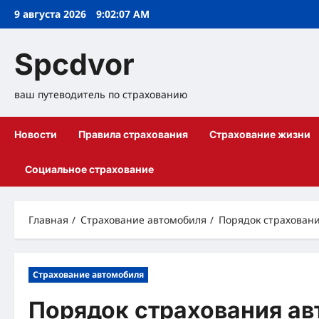
Перейти
9 августа 2026
9:02:08 AM
к
содержимому
Spcdvor
ваш путеводитель по страхованию
Новости
Правила страхования
Страхование жизни
Социальное страхование
Главная
Страхование автомобиля
Порядок страхован
Страхование автомобиля
Порядок страхования а